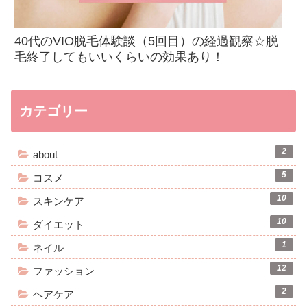
40代のVIO脱毛体験談（5回目）の経過観察☆脱
毛終了してもいいくらいの効果あり！
カテゴリー
2
about
5
コスメ
10
スキンケア
10
ダイエット
1
ネイル
12
ファッション
2
ヘアケア