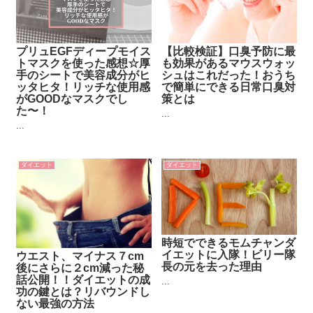
プリュEGFディープモイス
【比較検証】口臭予防に最
トマスクを使った感想☆厚
も効果があるマウスウォッ
手のシートで美容成分がヒ
シュはこれだった！おうち
ッタヒタ！リッチな使用感
で簡単にできる日常口臭対
がGOODなマスクでし
策とは
た〜！
...
...
ダイエット
ダイエット
時短でできるモムチャンダ
イエットに入隊！ビリー隊
ウエスト、マイナス７cm
長の元を去った理由
後にさらに２cm減った秘
話公開！！ダイエットの成
...
功の鍵とは？リバウンドし
ない最強の方法