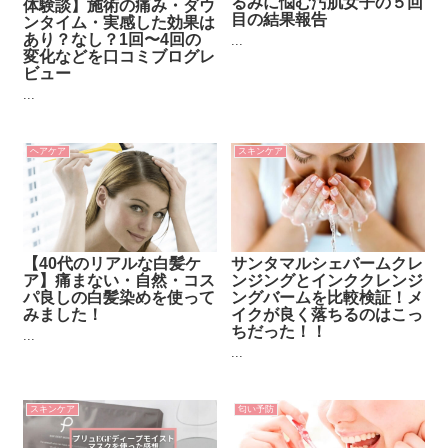
るみに悩む汚肌女子の５回
体験談】施術の痛み・ダウ
目の結果報告
ンタイム・実感した効果は
あり？なし？1回〜4回の
...
変化などを口コミブログレ
ビュー
...
ヘアケア
スキンケア
【40代のリアルな白髪ケ
サンタマルシェバームクレ
ア】痛まない・自然・コス
ンジングとインククレンジ
パ良しの白髪染めを使って
ングバームを比較検証！メ
みました！
イクが良く落ちるのはこっ
ちだった！！
...
...
スキンケア
匂い予防