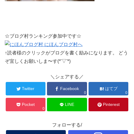
☆ブログ村ランキング参加中です☆
↑読者様のクリックがブログを書く励みになります。 どう
ぞ宜しくお願いしま〜す(*'▽'*)
＼シェアする／
Twitter
Facebook
はてブ
0
0
Pocket
LINE
Pinterest
0
フォローする/