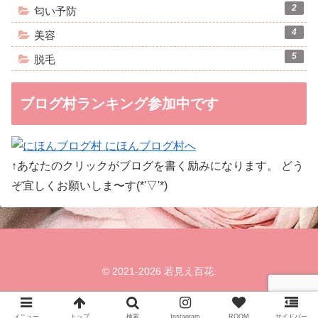
2
匂い予防
4
美容
5
脱毛
ブログ村ランキング参加中です
↑あなたのクリックがブログを書く励みになります。 どう
ぞ宜しくお願いしま〜す(*'▽'*)
© 2021-2026 若見え百花.
メニュー
トップ
検索
Instagram
ROOM
サイドバー