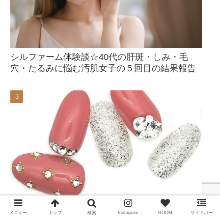
シルファーム体験談☆40代の肝斑・しみ・毛
穴・たるみに悩む汚肌女子の５回目の結果報告
立体的なVカットストーンネイルはセルフでもで
メニュー
トップ
検索
Instagram
ROOM
サイドバー
きる！短い爪にストーンを乗せるなら大きさは