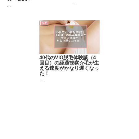
...
...
脱毛
40代のVIO脱毛体験談（4
回目）の経過観察☆毛が生
える速度がかなり遅くなっ
た！
...