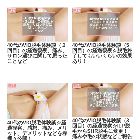
脱毛
脱毛
40代のVIO脱毛体験談（２
40代のVIO脱毛体験談（5
回目）の経過観察、痛み、
回目）の経過観察☆脱毛終
サロン選びに関して思った
了してもいいくらいの効果
ことなど
あり！
...
...
脱毛
脱毛
40代のVIO脱毛体験談（3
40代のVIO脱毛体験談☆経
回目）の経過観察☆ILP脱
過観察、感想、痛み、メリ
毛からSHR脱毛に変更！
ット、デメリットなどを赤
痛みや毛の状態などご報告
裸々公開！