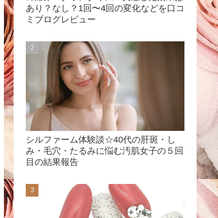
あり？なし？1回〜4回の変化などを口コ
ミブログレビュー
シルファーム体験談☆40代の肝斑・し
み・毛穴・たるみに悩む汚肌女子の５回
目の結果報告