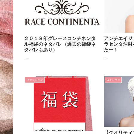
２０１８年グレースコンチネンタ
アンチエイジ
ル福袋のネタバレ（過去の福袋ネ
ラセンタ注射
タバレもあり）
た〜！
...
...
ファッション
スキンケア
【クオリティ