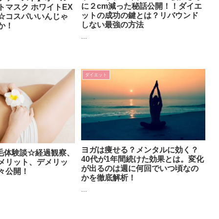
に２cm減った秘話公開！！ダイエ
トマスク ホワイトEX
ットの成功の鍵とは？リバウンド
☆コスパいいんじゃ
しない最強の方法
か！
...
ダイエット
ヨガは痩せる？メンタルに効く？
脱毛体験談☆経過観察、
40代が1年間続けた効果とは。変化
メリット、デメリッ
が出るのは週に何回でいつ頃なの
々公開！
かを徹底解析！
...