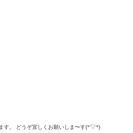
。 どうぞ宜しくお願いしま〜す(*'▽'*)