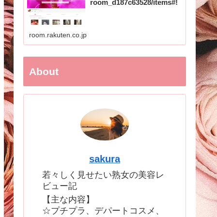
room_d187c63528/items#!
room.rakuten.co.jp
About
sakura
若々しく見せたい熟女の美容レ
ビュー記
【主な内容】
☆プチプラ、デパートコスメ、