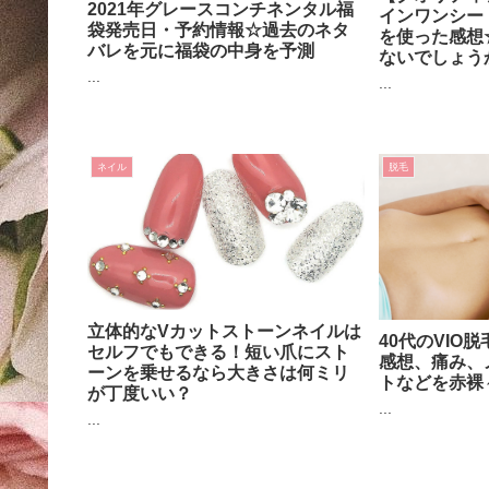
2021年グレースコンチネンタル福
インワンシー
袋発売日・予約情報☆過去のネタ
を使った感想
バレを元に福袋の中身を予測
ないでしょう
...
...
ネイル
脱毛
立体的なVカットストーンネイルは
40代のVIO
セルフでもできる！短い爪にスト
感想、痛み、
ーンを乗せるなら大きさは何ミリ
トなどを赤裸
が丁度いい？
...
...