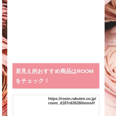
若見え的おすすめ商品はROOM
をチェック！
https://room.rakuten.co.jp/
room_d187c63528/items#!