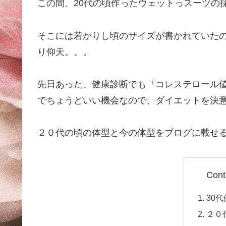
この間、20代の頃作ったウェットっスーツの
そこには若かりし頃のサイズが書かれていた
り仰天。。。
先日あった、健康診断でも『コレステロール
でちょうどいい機会なので、ダイエットを決
２０代の頃の体型と今の体型をブログに載せ
Cont
30
２０