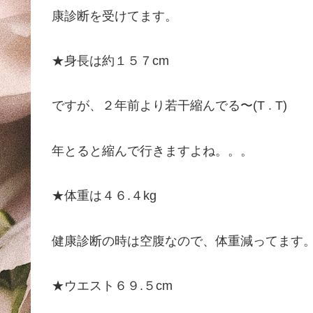
康診断を受けてます。
★身長は約１５７cm
ですが、２年前より若干縮んでる〜(T . T)
年とると縮んで行きますよね。。。
★体重は４６.４kg
健康診断の時は空腹なので、体重減ってます
★ウエスト６９.５cm