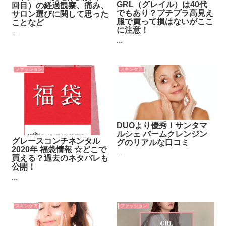
GRL（グレイル）は40代
回目）の経過観察、痛み、
でもあり？プチプラ高見え
サロン選びに関して思った
服で買って損はないがここ
ことなど
に注意！
...
...
ファッション
スキンケア
DUOより優秀！サンタマ
ルシェ バームクレンジン
グレースコンチネンタル
グのリアルな口コミ
2020年 福袋情報 ☆どこで
...
買える？過去のネタバレも
公開！
...
スキンケア
ファッション