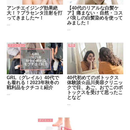
アンチエイジング効果絶
【40代のリアルな白髪ケ
大！？プラセンタ注射を打
ア】痛まない・自然・コス
ってきました〜！
パ良しの白髪染めを使って
みました！
...
...
ファッション
美容
GRL（グレイル）40代で
40代初めてのボトックス
も着れる！2023年秋冬の
体験談☆品川美容クリニッ
戦利品をクチコミ紹介
クで目、あご、おでこのボ
トックスを受けて思ったこ
...
となど
...
ダイエット