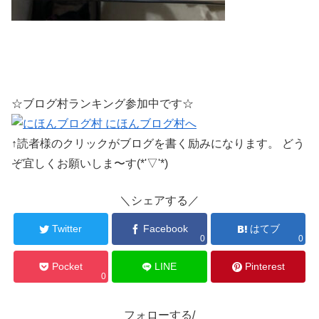
☆ブログ村ランキング参加中です☆
↑読者様のクリックがブログを書く励みになります。 どう
ぞ宜しくお願いしま〜す(*'▽'*)
＼シェアする／
Twitter
Facebook
はてブ
0
0
Pocket
LINE
Pinterest
0
フォローする/