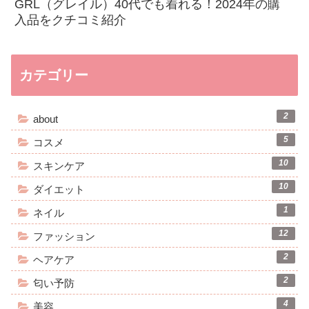
GRL（グレイル）40代でも着れる！2024年の購
入品をクチコミ紹介
カテゴリー
2
about
5
コスメ
10
スキンケア
10
ダイエット
1
ネイル
12
ファッション
2
ヘアケア
2
匂い予防
4
美容