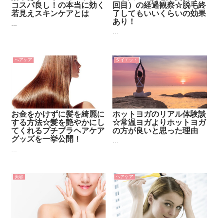
コスパ良し！の本当に効く
回目）の経過観察☆脱毛終
若見えスキンケアとは
了してもいいくらいの効果
あり！
...
...
ヘアケア
ダイエット
お金をかけずに髪を綺麗に
ホットヨガのリアル体験談
する方法☆髪を艶やかにし
☆常温ヨガよりホットヨガ
てくれるプチプラヘアケア
の方が良いと思った理由
グッズを一挙公開！
...
...
美容
ヘアケア