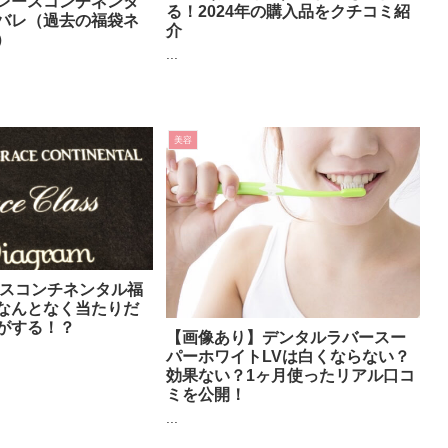
レースコンチネンタ
る！2024年の購入品をクチコミ紹
バレ（過去の福袋ネ
介
）
...
美容
ースコンチネンタル福
なんとなく当たりだ
がする！？
【画像あり】デンタルラバースー
パーホワイトLVは白くならない？
効果ない？1ヶ月使ったリアル口コ
ミを公開！
...