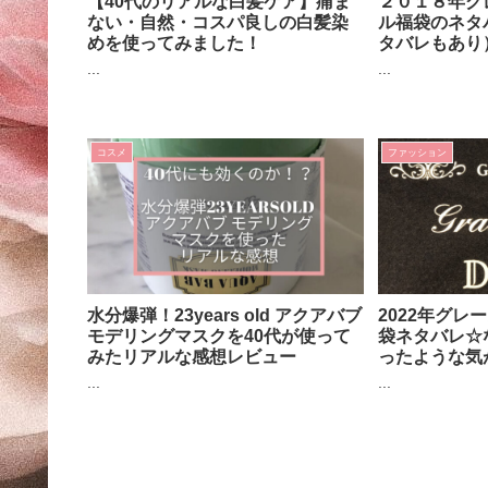
【40代のリアルな白髪ケア】痛ま
２０１８年グ
ない・自然・コスパ良しの白髪染
ル福袋のネタ
めを使ってみました！
タバレもあり
...
...
コスメ
ファッション
水分爆弾！23years old アクアバブ
2022年グレ
モデリングマスクを40代が使って
袋ネタバレ☆
みたリアルな感想レビュー
ったような気
...
...