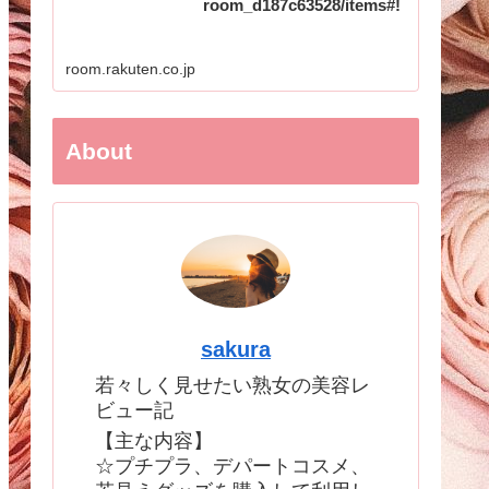
room_d187c63528/items#!
room.rakuten.co.jp
About
sakura
若々しく見せたい熟女の美容レ
ビュー記
【主な内容】
☆プチプラ、デパートコスメ、