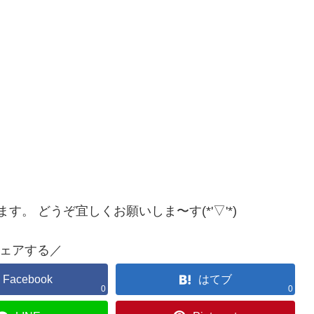
。 どうぞ宜しくお願いしま〜す(*'▽'*)
ェアする／
Facebook
はてブ
0
0