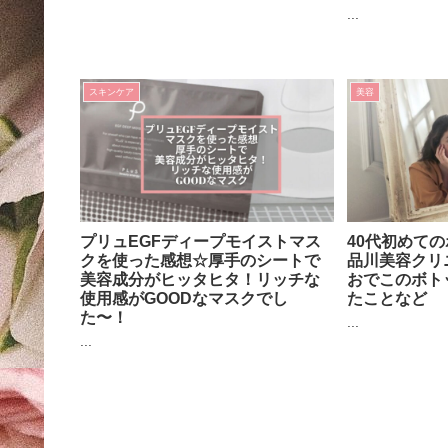
...
スキンケア
美容
プリュEGFディープモイストマス
40代初めて
クを使った感想☆厚手のシートで
品川美容クリ
美容成分がヒッタヒタ！リッチな
おでこのボト
使用感がGOODなマスクでし
たことなど
た〜！
...
...