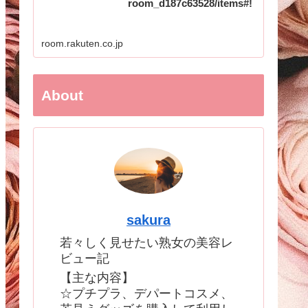
room_d187c63528/items#!
room.rakuten.co.jp
About
sakura
若々しく見せたい熟女の美容レ
ビュー記
【主な内容】
☆プチプラ、デパートコスメ、