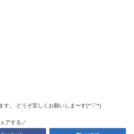
。 どうぞ宜しくお願いしま〜す(*'▽'*)
ェアする／