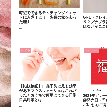
時短でできるモムチャンダイエッ
GRL（グレイ
トに入隊！ビリー隊長の元を去っ
り？プチプラ
た理由
はないがここ
...
...
匂い予防
ファッション
【比較検証】口臭予防に最も効果
があるマウスウォッシュはこれだ
った！おうちで簡単にできる日常
2021年グレ
口臭対策とは
袋発売日・予
バレを元に福
...