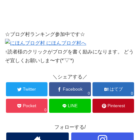
☆ブログ村ランキング参加中です☆
↑読者様のクリックがブログを書く励みになります。 どう
ぞ宜しくお願いしま〜す(*'▽'*)
＼シェアする／
Twitter
Facebook
はてブ
0
0
Pocket
LINE
Pinterest
0
フォローする/