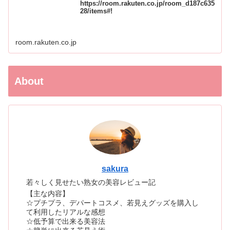
https://room.rakuten.co.jp/room_d187c635
28/items#!
room.rakuten.co.jp
About
sakura
若々しく見せたい熟女の美容レビュー記
【主な内容】
☆プチプラ、デパートコスメ、若見えグッズを購入し
て利用したリアルな感想
☆低予算で出来る美容法