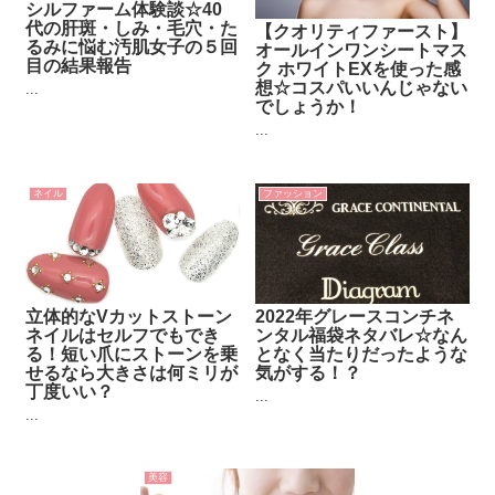
シルファーム体験談☆40
代の肝斑・しみ・毛穴・た
【クオリティファースト】
るみに悩む汚肌女子の５回
オールインワンシートマス
目の結果報告
ク ホワイトEXを使った感
想☆コスパいいんじゃない
...
でしょうか！
...
ネイル
ファッション
立体的なVカットストーン
2022年グレースコンチネ
ネイルはセルフでもでき
ンタル福袋ネタバレ☆なん
る！短い爪にストーンを乗
となく当たりだったような
せるなら大きさは何ミリが
気がする！？
丁度いい？
...
...
美容