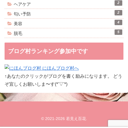
2
ヘアケア
2
匂い予防
4
美容
5
脱毛
ブログ村ランキング参加中です
↑あなたのクリックがブログを書く励みになります。 どう
ぞ宜しくお願いしま〜す(*'▽'*)
© 2021-2026 若見え百花.