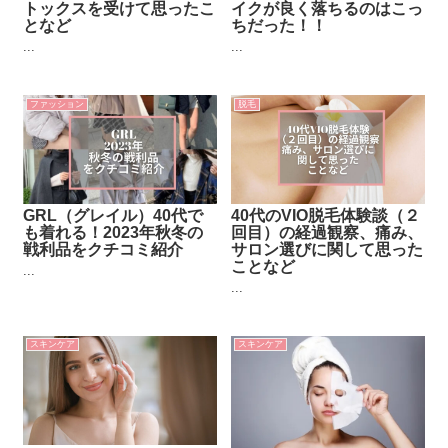
トックスを受けて思ったこ
イクが良く落ちるのはこっ
となど
ちだった！！
...
...
ファッション
脱毛
GRL（グレイル）40代で
40代のVIO脱毛体験談（２
も着れる！2023年秋冬の
回目）の経過観察、痛み、
戦利品をクチコミ紹介
サロン選びに関して思った
ことなど
...
...
スキンケア
スキンケア