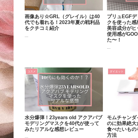
画像あり☆GRL（グレイル）は40
プリュEGF
代でも着れる！2023年夏の戦利品
クを使った感
をクチコミ紹介
美容成分がヒ
使用感がGO
...
た〜！
...
コスメ
ダイエット
水分爆弾！23years old アクアバブ
モムチャンダ
モデリングマスクを40代が使って
のに効果絶大
みたリアルな感想レビュー
食べたいもの
方法
...