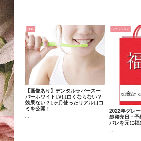
...
美容
ファッション
【画像あり】デンタルラバースー
パーホワイトLVは白くならない？
効果ない？1ヶ月使ったリアル口コ
ミを公開！
2022年グレ
...
袋発売日・予
バレを元に福
...