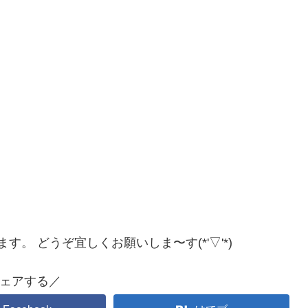
。 どうぞ宜しくお願いしま〜す(*'▽'*)
ェアする／