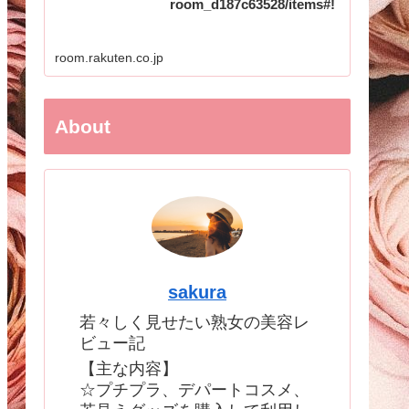
room_d187c63528/items#!
room.rakuten.co.jp
About
sakura
若々しく見せたい熟女の美容レ
ビュー記
【主な内容】
☆プチプラ、デパートコスメ、