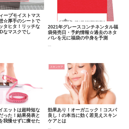
ディープモイストマス
想☆厚手のシートで
ッタヒタ！リッチな
2021年グレースコンチネンタル福
ODなマスクでし
袋発売日・予約情報☆過去のネタ
バレを元に福袋の中身を予測
...
スキンケア
イエットは超時短な
効果あり！オーガニック！コスパ
だった！結果発表と
良し！の本当に効く若見えスキン
を我慢せずに痩せた
ケアとは
...