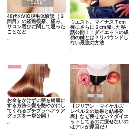
40代のVIO脱毛体験談（２
回目）の経過観察、痛み、
ウエスト、マイナス７cm
サロン選びに関して思った
後にさらに２cm減った秘
ことなど
話公開！！ダイエットの成
功の鍵とは？リバウンドし
...
ない最強の方法
...
ヘアケア
ダイエット
お金をかけずに髪を綺麗に
する方法☆髪を艶やかにし
【ジリアン・マイケルズ
てくれるプチプラヘアケア
レベル２の効果と結果発
グッズを一挙公開！
表】なぜ痩せない？ダイエ
ットしてるのに痩せないの
...
はアレが原因だ！
...