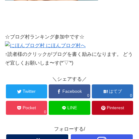
☆ブログ村ランキング参加中です☆
↑読者様のクリックがブログを書く励みになります。 どう
ぞ宜しくお願いしま〜す(*'▽'*)
＼シェアする／
Twitter
Facebook
はてブ
0
0
Pocket
LINE
Pinterest
0
フォローする/