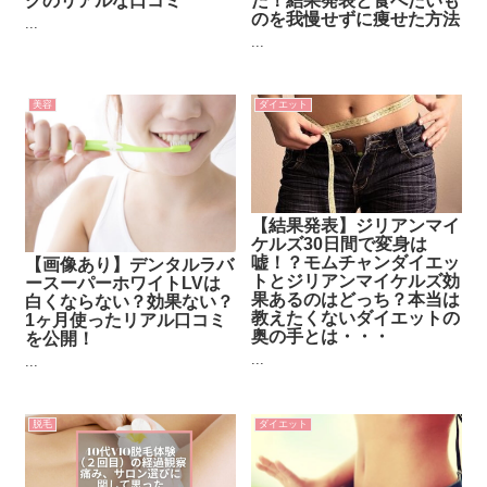
グのリアルな口コミ
た！結果発表と食べたいも
のを我慢せずに痩せた方法
...
...
美容
ダイエット
【結果発表】ジリアンマイ
ケルズ30日間で変身は
嘘！？モムチャンダイエッ
【画像あり】デンタルラバ
トとジリアンマイケルズ効
ースーパーホワイトLVは
果あるのはどっち？本当は
白くならない？効果ない？
教えたくないダイエットの
1ヶ月使ったリアル口コミ
奥の手とは・・・
を公開！
...
...
脱毛
ダイエット