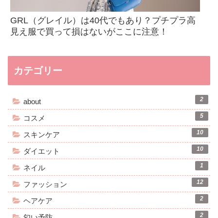
GRL（グレイル）は40代でもあり？プチプラ高
見え服で買って損はないがここに注意！
カテゴリー
2
about
5
コスメ
10
スキンケア
10
ダイエット
1
ネイル
12
ファッション
2
ヘアケア
2
匂い予防