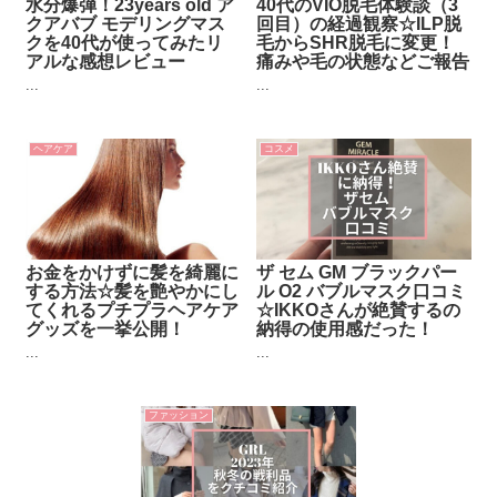
水分爆弾！23years old ア
40代のVIO脱毛体験談（3
クアバブ モデリングマス
回目）の経過観察☆ILP脱
クを40代が使ってみたリ
毛からSHR脱毛に変更！
アルな感想レビュー
痛みや毛の状態などご報告
...
...
ヘアケア
コスメ
お金をかけずに髪を綺麗に
ザ セム GM ブラックパー
する方法☆髪を艶やかにし
ル O2 バブルマスク口コミ
てくれるプチプラヘアケア
☆IKKOさんが絶賛するの
グッズを一挙公開！
納得の使用感だった！
...
...
ファッション