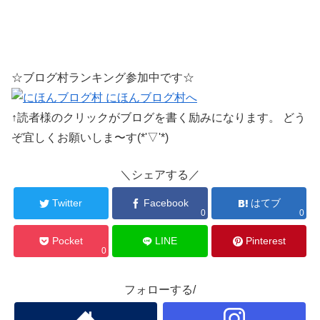
☆ブログ村ランキング参加中です☆
↑読者様のクリックがブログを書く励みになります。 どう
ぞ宜しくお願いしま〜す(*'▽'*)
＼シェアする／
Twitter
Facebook
はてブ
0
0
Pocket
LINE
Pinterest
0
フォローする/