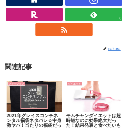
0
sakura
関連記事
ファッション
ダイエット
2021年グレイスコンチネ
モムチャンダイエットは超
ンタル福袋ネタバレ☆中身
時短なのに効果絶大だっ
激ヤバ！当たりの福袋だっ
た！結果発表と食べたいも