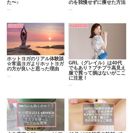
た〜♪
のを我慢せずに痩せた方法
...
...
ダイエット
ファッション
ホットヨガのリアル体験談
GRL（グレイル）は40代
☆常温ヨガよりホットヨガ
でもあり？プチプラ高見え
の方が良いと思った理由
服で買って損はないがここ
...
に注意！
...
コスメ
脱毛