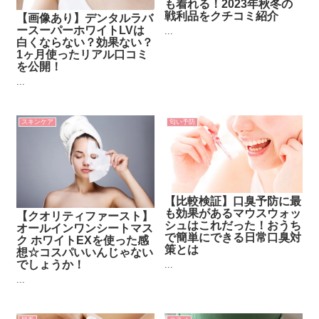
も着れる！2023年秋冬の
戦利品をクチコミ紹介
【画像あり】デンタルラバ
ースーパーホワイトLVは
...
白くならない？効果ない？
1ヶ月使ったリアル口コミ
を公開！
...
スキンケア
匂い予防
【比較検証】口臭予防に最
も効果があるマウスウォッ
【クオリティファースト】
シュはこれだった！おうち
オールインワンシートマス
で簡単にできる日常口臭対
ク ホワイトEXを使った感
策とは
想☆コスパいいんじゃない
でしょうか！
...
...