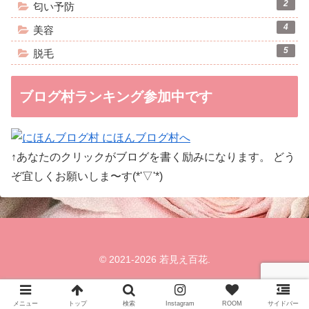
2
匂い予防
4
美容
5
脱毛
ブログ村ランキング参加中です
↑あなたのクリックがブログを書く励みになります。 どう
ぞ宜しくお願いしま〜す(*'▽'*)
© 2021-2026 若見え百花.
メニュー
トップ
検索
Instagram
ROOM
サイドバー