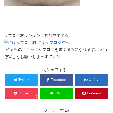
☆ブログ村ランキング参加中です☆
↑読者様のクリックがブログを書く励みになります。 どう
ぞ宜しくお願いしま〜す(*'▽'*)
＼シェアする／
Twitter
Facebook
はてブ
0
0
Pocket
LINE
Pinterest
0
フォローする/