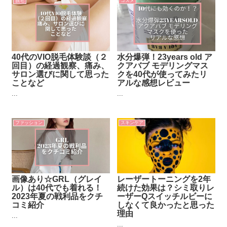
脱毛
コスメ
40代のVIO脱毛体験談（２
水分爆弾！23years old ア
回目）の経過観察、痛み、
クアバブ モデリングマス
サロン選びに関して思った
クを40代が使ってみたリ
ことなど
アルな感想レビュー
...
...
ファッション
スキンケア
画像あり☆GRL（グレイ
レーザートーニングを2年
ル）は40代でも着れる！
続けた効果は？シミ取りレ
2023年夏の戦利品をクチ
ーザーQスイッチルビーに
コミ紹介
しなくて良かったと思った
理由
...
...