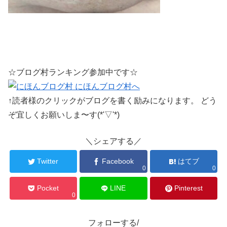
☆ブログ村ランキング参加中です☆
↑読者様のクリックがブログを書く励みになります。 どう
ぞ宜しくお願いしま〜す(*'▽'*)
＼シェアする／
Twitter
Facebook
はてブ
0
0
Pocket
LINE
Pinterest
0
フォローする/