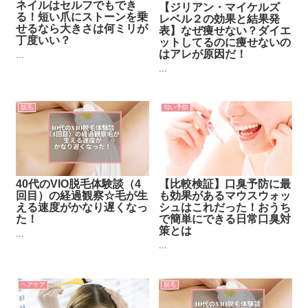
ネイルはセルフでもでき
【ジリアン・マイケルズ
る！短い爪にストーンを乗
レベル２の効果と結果発
せるなら大きさは何ミリが
表】なぜ痩せない？ダイエ
丁度いい？
ットしてるのに痩せないの
はアレが原因だ！
...
...
脱毛
匂い予防
40代のVIO脱毛体験談（4
【比較検証】口臭予防に最
回目）の経過観察☆毛が生
も効果があるマウスウォッ
える速度がかなり遅くなっ
シュはこれだった！おうち
た！
で簡単にできる日常口臭対
策とは
...
...
ヘアケア
脱毛