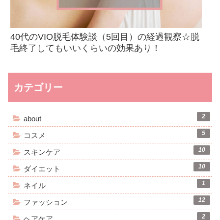
40代のVIO脱毛体験談（5回目）の経過観察☆脱
毛終了してもいいくらいの効果あり！
カテゴリー
2
about
5
コスメ
10
スキンケア
10
ダイエット
1
ネイル
12
ファッション
2
ヘアケア