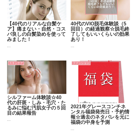
【40代のリアルな白髪ケ
40代のVIO脱毛体験談（5
ア】痛まない・自然・コス
回目）の経過観察☆脱毛終
パ良しの白髪染めを使って
了してもいいくらいの効果
みました！
あり！
...
...
スキンケア
ファッション
シルファーム体験談☆40
代の肝斑・しみ・毛穴・た
2021年グレースコンチネ
るみに悩む汚肌女子の５回
ンタル福袋発売日・予約情
目の結果報告
報☆過去のネタバレを元に
...
福袋の中身を予測
...