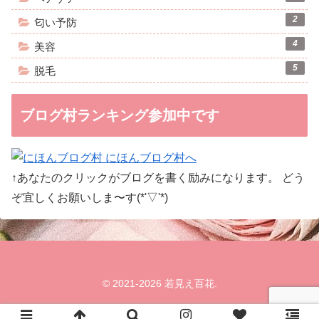
2
匂い予防
4
美容
5
脱毛
ブログ村ランキング参加中です
↑あなたのクリックがブログを書く励みになります。 どう
ぞ宜しくお願いしま〜す(*'▽'*)
© 2021-2026 若見え百花.