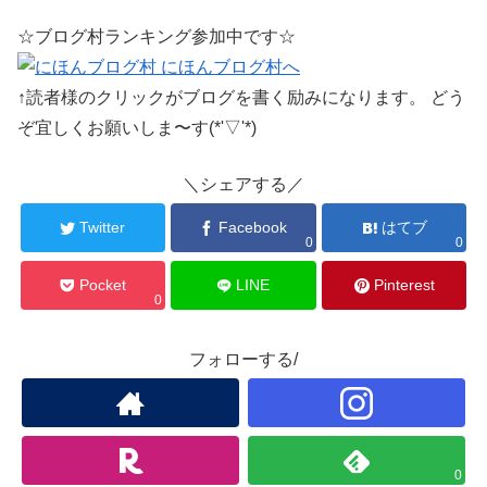
☆ブログ村ランキング参加中です☆
↑読者様のクリックがブログを書く励みになります。 どう
ぞ宜しくお願いしま〜す(*'▽'*)
＼シェアする／
Twitter
Facebook
はてブ
0
0
Pocket
LINE
Pinterest
0
フォローする/
0