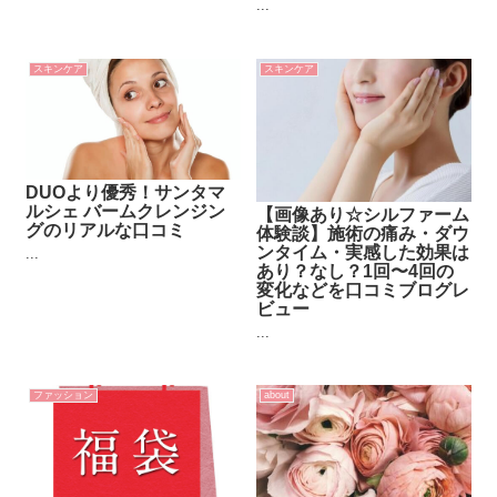
...
スキンケア
スキンケア
DUOより優秀！サンタマ
ルシェ バームクレンジン
【画像あり☆シルファーム
グのリアルな口コミ
体験談】施術の痛み・ダウ
ンタイム・実感した効果は
...
あり？なし？1回〜4回の
変化などを口コミブログレ
ビュー
...
ファッション
about