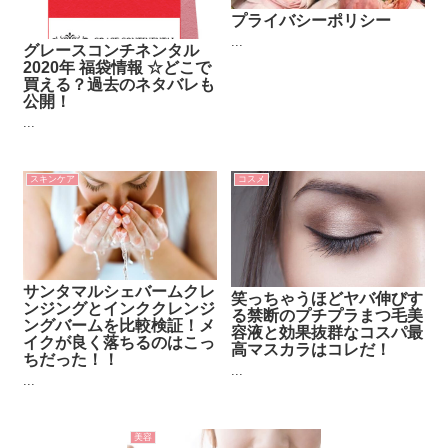
プライバシーポリシー
...
グレースコンチネンタル
2020年 福袋情報 ☆どこで
買える？過去のネタバレも
公開！
...
スキンケア
コスメ
サンタマルシェバームクレ
笑っちゃうほどヤバ伸びす
ンジングとインククレンジ
る禁断のプチプラまつ毛美
ングバームを比較検証！メ
容液と効果抜群なコスパ最
イクが良く落ちるのはこっ
高マスカラはコレだ！
ちだった！！
...
...
美容