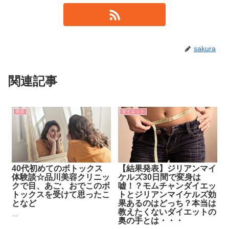
sakura
関連記事
美容
ダイエット
40代初めてのボトックス
【結果発表】ジリアンマイ
体験談☆品川美容クリニッ
ケルズ30日間で変身は
クで目、あご、おでこのボ
嘘！？モムチャンダイエッ
トックスを受けて思ったこ
トとジリアンマイケルズ効
となど
果あるのはどっち？本当は
教えたくないダイエットの
...
奥の手とは・・・