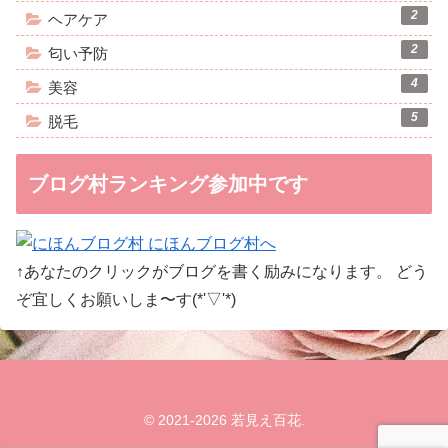
2
ヘアケア
2
匂い予防
4
美容
5
脱毛
ブログ村ランキング参加中です
↑あなたのクリックがブログを書く励みになります。 どう
ぞ宜しくお願いしま〜す(*'▽'*)
© 2021-2026 若見え百花.