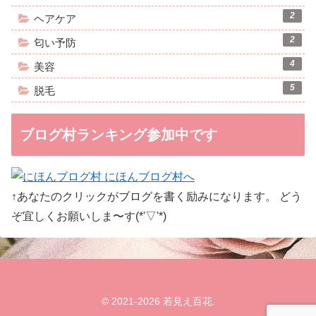
2
ヘアケア
2
匂い予防
4
美容
5
脱毛
ブログ村ランキング参加中です
↑あなたのクリックがブログを書く励みになります。 どう
ぞ宜しくお願いしま〜す(*'▽'*)
© 2021-2026 若見え百花.