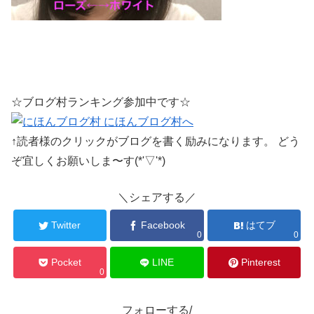
☆ブログ村ランキング参加中です☆
↑読者様のクリックがブログを書く励みになります。 どう
ぞ宜しくお願いしま〜す(*'▽'*)
＼シェアする／
Twitter
Facebook
はてブ
0
0
Pocket
LINE
Pinterest
0
フォローする/