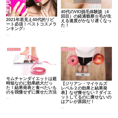
40代のVIO脱毛体験談（4
回目）の経過観察☆毛が生
2021年若見え40代的リピ
える速度がかなり遅くなっ
ート必須！ベストコスメラ
た！
ンキング♪
...
...
ダイエット
ダイエット
モムチャンダイエットは超
時短なのに効果絶大だっ
【ジリアン・マイケルズ
た！結果発表と食べたいも
レベル２の効果と結果発
のを我慢せずに痩せた方法
表】なぜ痩せない？ダイエ
ットしてるのに痩せないの
...
はアレが原因だ！
...