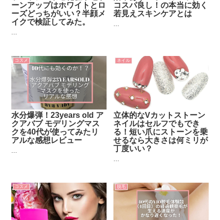
ーンアップはホワイトとロ
コスパ良し！の本当に効く
ーズどっちがいい？半顔メ
若見えスキンケアとは
イクで検証してみた。
...
...
コスメ
ネイル
水分爆弾！23years old ア
立体的なVカットストーン
クアバブ モデリングマス
ネイルはセルフでもでき
クを40代が使ってみたリ
る！短い爪にストーンを乗
アルな感想レビュー
せるなら大きさは何ミリが
丁度いい？
...
...
コスメ
脱毛