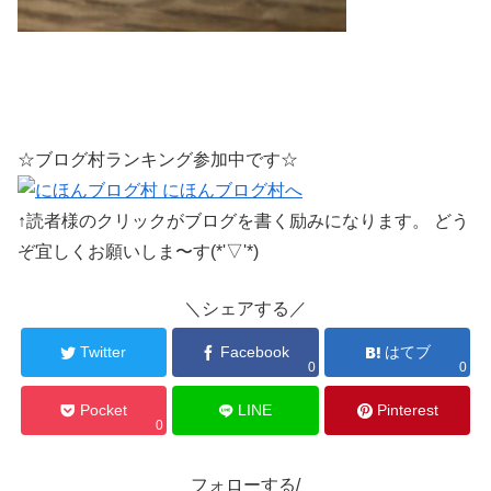
☆ブログ村ランキング参加中です☆
↑読者様のクリックがブログを書く励みになります。 どう
ぞ宜しくお願いしま〜す(*'▽'*)
＼シェアする／
Twitter
Facebook
はてブ
0
0
Pocket
LINE
Pinterest
0
フォローする/