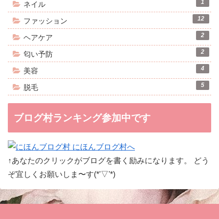
1
ネイル
12
ファッション
2
ヘアケア
2
匂い予防
4
美容
5
脱毛
ブログ村ランキング参加中です
↑あなたのクリックがブログを書く励みになります。 どう
ぞ宜しくお願いしま〜す(*'▽'*)