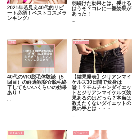
弱続けた効果とは。痩せる
2021年若見え40代的リピ
はうそ？コレに一番効果が
ート必須！ベストコスメラ
あった！
ンキング♪
...
...
脱毛
ダイエット
40代のVIO脱毛体験談（5
【結果発表】ジリアンマイ
回目）の経過観察☆脱毛終
ケルズ30日間で変身は
了してもいいくらいの効果
嘘！？モムチャンダイエッ
あり！
トとジリアンマイケルズ効
果あるのはどっち？本当は
...
教えたくないダイエットの
奥の手とは・・・
...
ダイエット
ダイエット