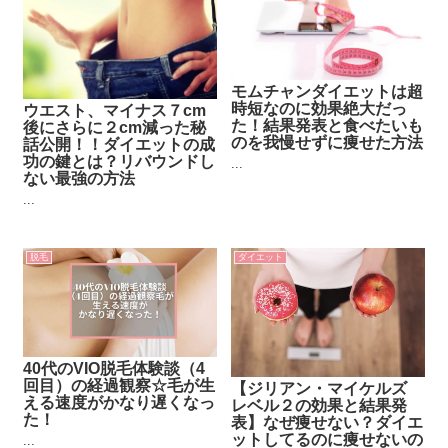
モムチャンダイエットは超
時短なのに効果絶大だっ
ウエスト、マイナス７cm
た！結果発表と食べたいも
後にさらに２cm減った秘
のを我慢せずに痩せた方法
話公開！！ダイエットの成
功の鍵とは？リバウンドし
...
ない最強の方法
...
脱毛
ダイエット
40代のVIO脱毛体験談（4
回目）の経過観察☆毛が生
【ジリアン・マイケルズ
える速度がかなり遅くなっ
レベル２の効果と結果発
た！
表】なぜ痩せない？ダイエ
ットしてるのに痩せないの
...