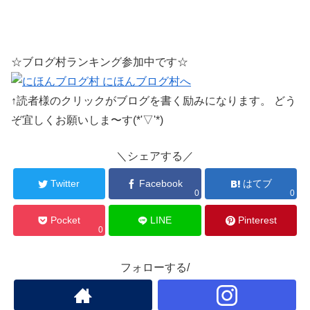
☆ブログ村ランキング参加中です☆
↑読者様のクリックがブログを書く励みになります。 どう
ぞ宜しくお願いしま〜す(*'▽'*)
＼シェアする／
Twitter
Facebook
はてブ
0
0
Pocket
LINE
Pinterest
0
フォローする/