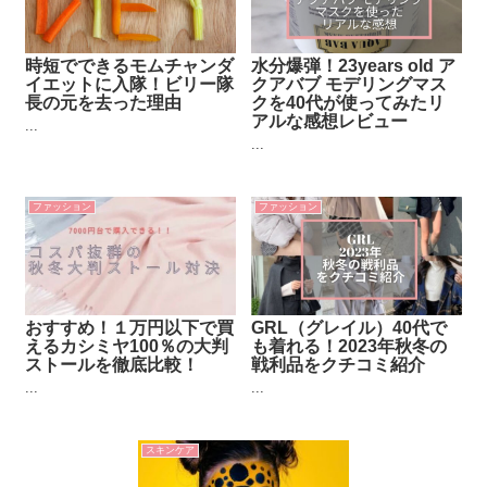
時短でできるモムチャンダ
水分爆弾！23years old ア
イエットに入隊！ビリー隊
クアバブ モデリングマス
長の元を去った理由
クを40代が使ってみたリ
アルな感想レビュー
...
...
ファッション
ファッション
おすすめ！１万円以下で買
GRL（グレイル）40代で
えるカシミヤ100％の大判
も着れる！2023年秋冬の
ストールを徹底比較！
戦利品をクチコミ紹介
...
...
スキンケア