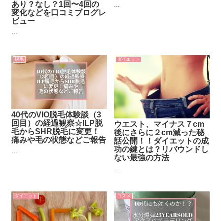
あり？なし？1回〜4回の
...
変化などを口コミブログレ
ビュー
...
脱毛
ダイエット
40代のVIO脱毛体験談（3
回目）の経過観察☆ILP脱
ウエスト、マイナス７cm
毛からSHR脱毛に変更！
後にさらに２cm減った秘
痛みや毛の状態などご報告
話公開！！ダイエットの成
功の鍵とは？リバウンドし
...
ない最強の方法
...
ダイエット
コスメ