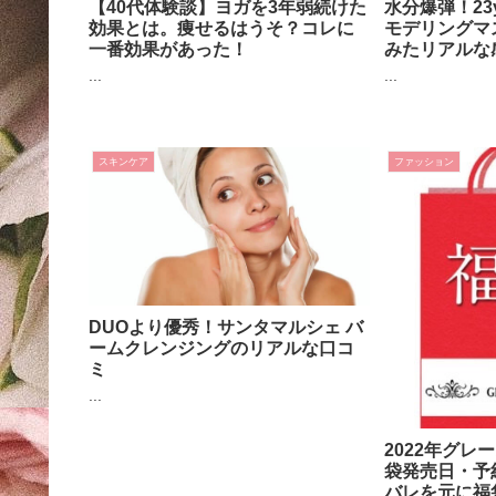
【40代体験談】ヨガを3年弱続けた
水分爆弾！23y
効果とは。痩せるはうそ？コレに
モデリングマ
一番効果があった！
みたリアルな
...
...
スキンケア
ファッション
DUOより優秀！サンタマルシェ バ
ームクレンジングのリアルな口コ
ミ
...
2022年グレ
袋発売日・予
バレを元に福