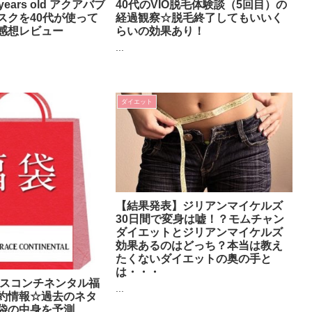
ears old アクアバブ
40代のVIO脱毛体験談（5回目）の
スクを40代が使って
経過観察☆脱毛終了してもいいく
感想レビュー
らいの効果あり！
...
ダイエット
【結果発表】ジリアンマイケルズ
30日間で変身は嘘！？モムチャン
ダイエットとジリアンマイケルズ
効果あるのはどっち？本当は教え
たくないダイエットの奥の手と
は・・・
ースコンチネンタル福
...
約情報☆過去のネタ
袋の中身を予測