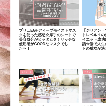
プリュEGFディープモイストマス
【ジリアン・
クを使った感想☆厚手のシートで
トレベル１の
美容成分がヒッタヒタ！リッチな
イエット成功
使用感がGOODなマスクでし
話☆腸で人生
た〜！
トの成功が決
...
...
ダイエット
コスメ