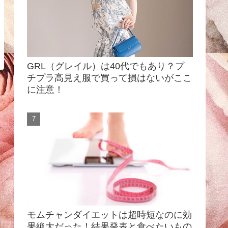
GRL（グレイル）は40代でもあり？プ
チプラ高見え服で買って損はないがここ
に注意！
モムチャンダイエットは超時短なのに効
果絶大だった！結果発表と食べたいもの