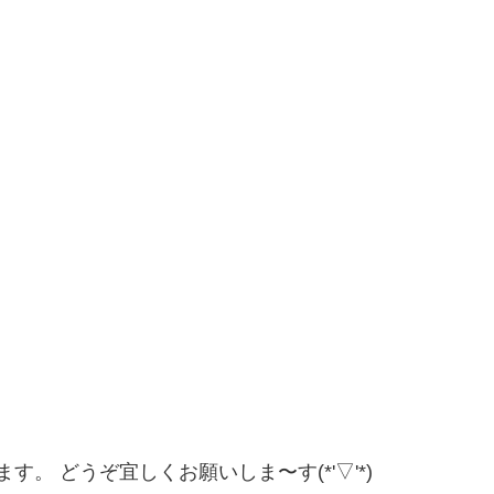
。 どうぞ宜しくお願いしま〜す(*'▽'*)