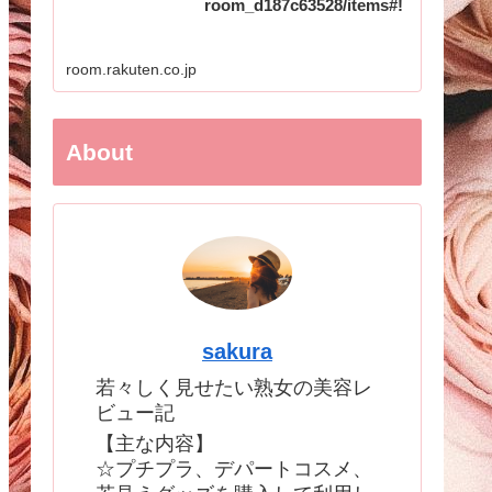
room_d187c63528/items#!
room.rakuten.co.jp
About
sakura
若々しく見せたい熟女の美容レ
ビュー記
【主な内容】
☆プチプラ、デパートコスメ、